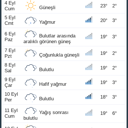
4 Eyl
23°
2°
Güneşli
Cum
5 Eyl
20°
3°
Yağmur
Cmt
6 Eyl
Bulutlar arasında
19°
3°
Paz
aralıklı görünen güneş
7 Eyl
19°
2°
Çoğunlukla güneşli
Pzt
8 Eyl
19°
2°
Bulutlu
Sal
9 Eyl
19°
3°
Hafif yağmur
Çar
10 Eyl
18°
3°
Bulutlu
Per
11 Eyl
Yağış sonrası
19°
6°
Cum
bulutlu