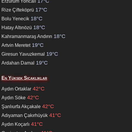
17°C
Erzurum Yoncalı
17°C
Rize Çifteköprü
18°C
Bolu Yenecik
18°C
Hatay Altınözü
18°C
Kahramanmaraş Andırın
19°C
Artvin Meretet
19°C
Giresun Yavuzkemal
19°C
Ardahan Damal
En Yüksek Sıcaklıklar
42°C
Aydın Ortaklar
42°C
Aydın Söke
42°C
Şanlıurfa Akçakale
41°C
Adıyaman Çakırhüyük
41°C
Aydın Koçarlı