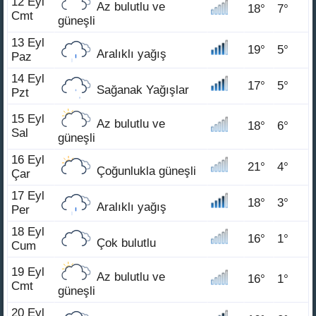
12 Eyl
Az bulutlu ve
18°
7°
Cmt
güneşli
13 Eyl
19°
5°
Aralıklı yağış
Paz
14 Eyl
17°
5°
Sağanak Yağışlar
Pzt
15 Eyl
Az bulutlu ve
18°
6°
Sal
güneşli
16 Eyl
21°
4°
Çoğunlukla güneşli
Çar
17 Eyl
18°
3°
Aralıklı yağış
Per
18 Eyl
16°
1°
Çok bulutlu
Cum
19 Eyl
Az bulutlu ve
16°
1°
Cmt
güneşli
20 Eyl