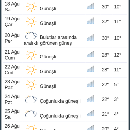
18 Ağu
30°
10°
Güneşli
Sal
19 Ağu
32°
11°
Güneşli
Çar
20 Ağu
Bulutlar arasında
30°
10°
Per
aralıklı görünen güneş
21 Ağu
28°
12°
Güneşli
Cum
22 Ağu
28°
11°
Güneşli
Cmt
23 Ağu
22°
5°
Güneşli
Paz
24 Ağu
22°
3°
Çoğunlukla güneşli
Pzt
25 Ağu
21°
4°
Çoğunlukla güneşli
Sal
26 Ağu
20°
4°