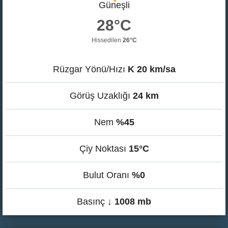
Güneşli
28°C
Hissedilen
26°C
Rüzgar Yönü/Hızı
K 20 km/sa
Görüş Uzaklığı
24 km
Nem
%45
Çiy Noktası
15°C
Bulut Oranı
%0
Basınç
↓ 1008 mb