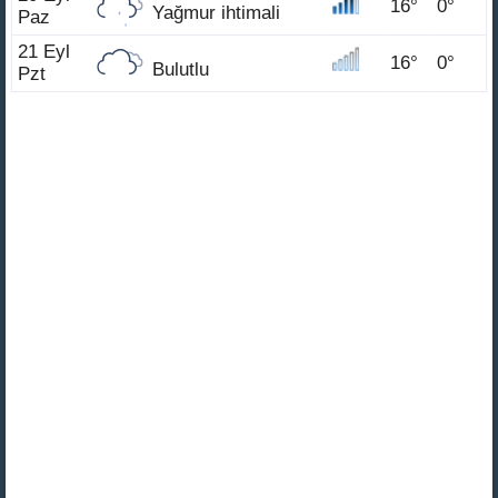
16°
0°
Yağmur ihtimali
Paz
21 Eyl
16°
0°
Bulutlu
Pzt