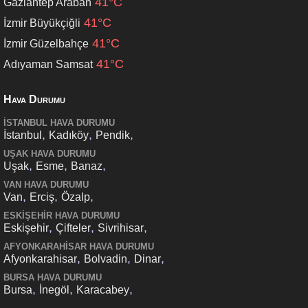
41°C
Gaziantep Araban
41°C
İzmir Büyükçiğli
41°C
İzmir Güzelbahçe
41°C
Adıyaman Samsat
Hava Durumu
İSTANBUL HAVA DURUMU
,
,
,
İstanbul
Kadıköy
Pendik
UŞAK HAVA DURUMU
,
,
,
Uşak
Esme
Banaz
VAN HAVA DURUMU
,
,
,
Van
Erciş
Özalp
ESKIŞEHIR HAVA DURUMU
,
,
,
Eskişehir
Çifteler
Sivrihisar
AFYONKARAHISAR HAVA DURUMU
,
,
,
Afyonkarahisar
Bolvadin
Dinar
BURSA HAVA DURUMU
,
,
,
Bursa
İnegöl
Karacabey