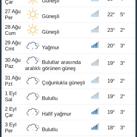
Güneşli
Çar
27 Ağu
22°
5°
Güneşli
Per
28 Ağu
23°
2°
Güneşli
Cum
29 Ağu
20°
3°
Yağmur
Cmt
30 Ağu
Bulutlar arasında
19°
3°
Paz
aralıklı görünen güneş
31 Ağu
19°
2°
Çoğunlukla güneşli
Pzt
1 Eyl
19°
2°
Bulutlu
Sal
2 Eyl
19°
3°
Hafif yağmur
Çar
3 Eyl
18°
3°
Bulutlu
Per