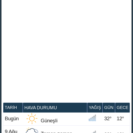
TARIH
HAVA DURUMU
YAĞIŞ
GÜN
GECE
Bugün
32°
12°
Güneşli
9 Ağu