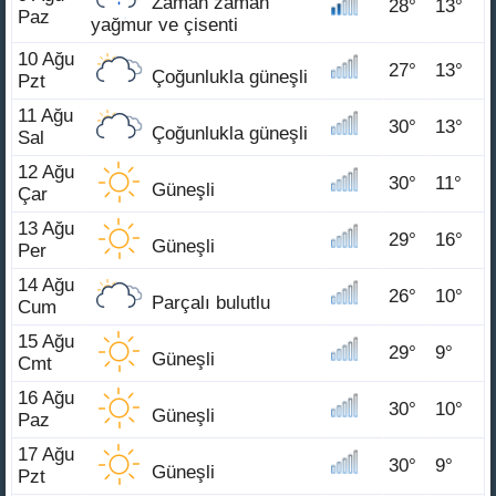
Zaman zaman
28°
13°
Paz
yağmur ve çisenti
10 Ağu
27°
13°
Çoğunlukla güneşli
Pzt
11 Ağu
30°
13°
Çoğunlukla güneşli
Sal
12 Ağu
30°
11°
Güneşli
Çar
13 Ağu
29°
16°
Güneşli
Per
14 Ağu
26°
10°
Parçalı bulutlu
Cum
15 Ağu
29°
9°
Güneşli
Cmt
16 Ağu
30°
10°
Güneşli
Paz
17 Ağu
30°
9°
Güneşli
Pzt