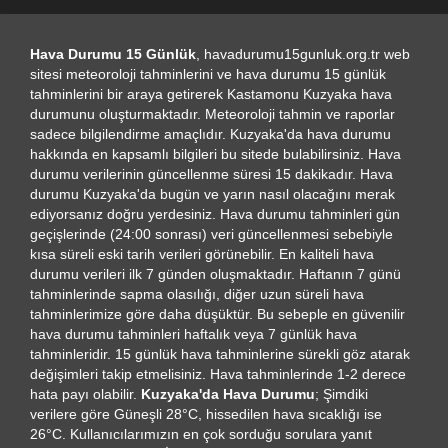
Hava Durumu 15 Günlük
, havadurumu15gunluk.org.tr web
sitesi meteoroloji tahminlerini ve hava durumu 15 günlük
tahminlerini bir araya getirerek Kastamonu Kuzyaka hava
durumunu oluşturmaktadır. Meteoroloji tahmin ve raporlar
sadece bilgilendirme amaçlıdır. Kuzyaka'da hava durumu
hakkında en kapsamlı bilgileri bu sitede bulabilirsiniz. Hava
durumu verilerinin güncellenme süresi 15 dakikadır. Hava
durumu Kuzyaka'da bugün ve yarın nasıl olacağını merak
ediyorsanız doğru yerdesiniz. Hava durumu tahminleri gün
geçişlerinde (24:00 sonrası) veri güncellenmesi sebebiyle
kısa süreli eski tarih verileri görünebilir. En kaliteli hava
durumu verileri ilk 7 günden oluşmaktadır. Haftanın 7 günü
tahminlerinde sapma olasılığı, diğer uzun süreli hava
tahminlerimize göre daha düşüktür. Bu sebeple en güvenilir
hava durumu tahminleri haftalık veya 7 günlük hava
tahminleridir. 15 günlük hava tahminlerine sürekli göz atarak
değişimleri takip etmelisiniz. Hava tahminlerinde 1-2 derece
hata payı olabilir.
Kuzyaka'da Hava Durumu
; Şimdiki
verilere göre Güneşli 28°C, hissedilen hava sıcaklığı ise
26°C. Kullanıcılarımızın en çok sorduğu sorulara yanıt