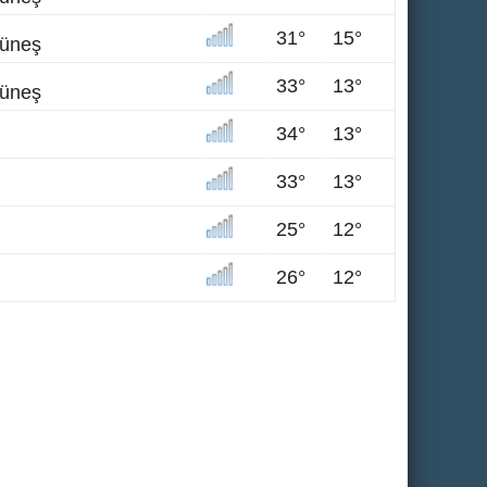
31°
15°
güneş
33°
13°
güneş
34°
13°
33°
13°
25°
12°
26°
12°