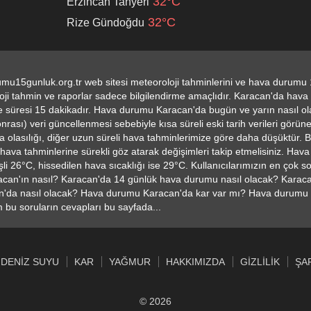
32°C
Erzincan Tanyeri
32°C
Rize Gündoğdu
mu15gunluk.org.tr web sitesi meteoroloji tahminlerini ve hava durumu 1
i tahmin ve raporlar sadece bilgilendirme amaçlıdır. Karacan'da hava du
 süresi 15 dakikadır. Hava durumu Karacan'da bugün ve yarın nasıl o
rası) veri güncellenmesi sebebiyle kısa süreli eski tarih verileri görüneb
olasılığı, diğer uzun süreli hava tahminlerimize göre daha düşüktür. B
hava tahminlerine sürekli göz atarak değişimleri takip etmelisiniz. Hava
şli 26°C, hissedilen hava sıcaklığı ise 29°C. Kullanıcılarımızın en çok 
acan'ın nasıl? Karacan'da 14 günlük hava durumu nasıl olacak? Karaca
'da nasıl olacak? Hava durumu Karacan'da kar var mı? Hava durumu
bu soruların cevapları bu sayfada...
DENIZ SUYU
KAR
YAĞMUR
HAKKIMIZDA
GIZLILIK
ŞA
© 2026