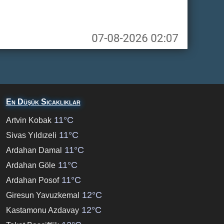
En Düşük Sıcaklıklar
11°C
Artvin Kobak
11°C
Sivas Yıldızeli
11°C
Ardahan Damal
11°C
Ardahan Göle
11°C
Ardahan Posof
12°C
Giresun Yavuzkemal
12°C
Kastamonu Azdavay