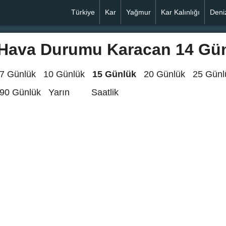
Türkiye
Kar
Yağmur
Kar Kalınlığı
Deni
Hava Durumu Karacan 14 Gü
7 Günlük
10 Günlük
15 Günlük
20 Günlük
25 Günl
90 Günlük
Yarın
Saatlik