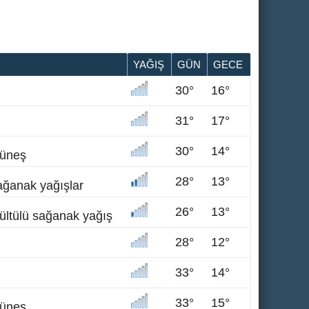
YAĞIŞ
GÜN
GECE
30°
16°
31°
17°
30°
14°
güneş
28°
13°
ağanak yağışlar
26°
13°
ültülü sağanak yağış
28°
12°
33°
14°
33°
15°
güneş