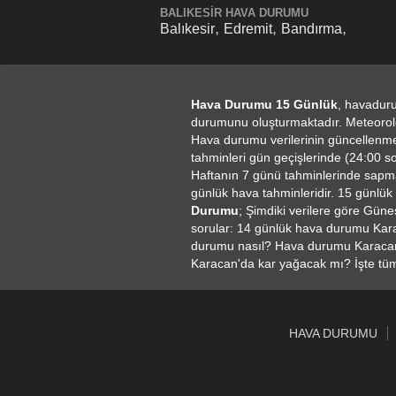
BALIKESIR HAVA DURUMU
,
,
,
Balıkesir
Edremit
Bandırma
Hava Durumu 15 Günlük
, havaduru
durumunu oluşturmaktadır. Meteoroloj
Hava durumu verilerinin güncellenme
tahminleri gün geçişlerinde (24:00 son
Haftanın 7 günü tahminlerinde sapma 
günlük hava tahminleridir. 15 günlük 
Durumu
; Şimdiki verilere göre Güne
sorular: 14 günlük hava durumu Kar
durumu nasıl? Hava durumu Karacan
Karacan'da kar yağacak mı? İşte tüm 
HAVA DURUMU