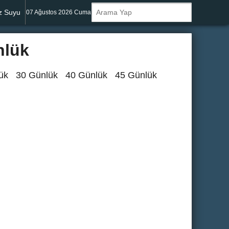
z Suyu
07 Ağustos 2026 Cuma
nlük
ük
30 Günlük
40 Günlük
45 Günlük