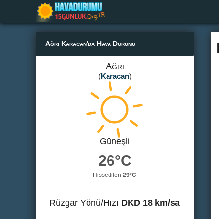
Ağrı Karacan'da Hava Durumu
Ağrı
(
Karacan
)
Güneşli
26°C
Hissedilen
29°C
Rüzgar Yönü/Hızı
DKD 18 km/sa