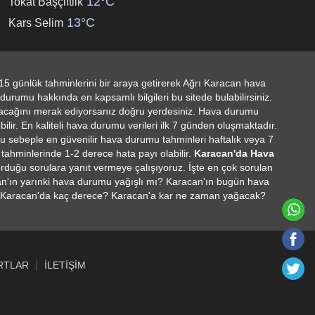
12°C
Tokat Başçiftlik
13°C
Kars Selim
5 günlük tahminlerini bir araya getirerek Ağrı Karacan hava
rumu hakkında en kapsamlı bilgileri bu sitede bulabilirsiniz.
lacağını merak ediyorsanız doğru yerdesiniz. Hava durumu
ilir. En kaliteli hava durumu verileri ilk 7 günden oluşmaktadır.
u sebeple en güvenilir hava durumu tahminleri haftalık veya 7
 tahminlerinde 1-2 derece hata payı olabilir.
Karacan'da Hava
sorduğu sorulara yanıt vermeye çalışıyoruz. İşte en çok sorulan
n'ın yarınki hava durumu yağışlı mı? Karacan'ın bugün hava
 Karacan'da kaç derece? Karacan'a kar ne zaman yağacak?
RTLAR
İLETIŞIM