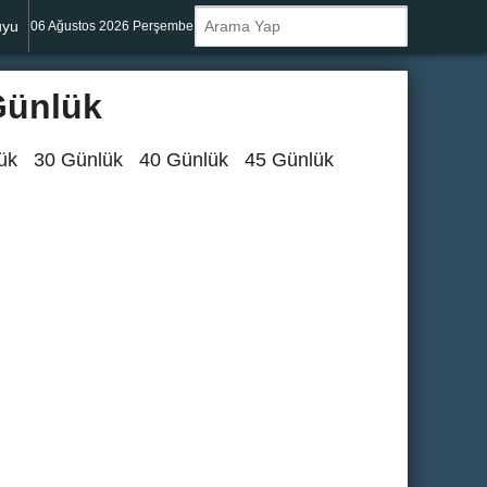
uyu
06 Ağustos 2026 Perşembe
Günlük
ük
30 Günlük
40 Günlük
45 Günlük