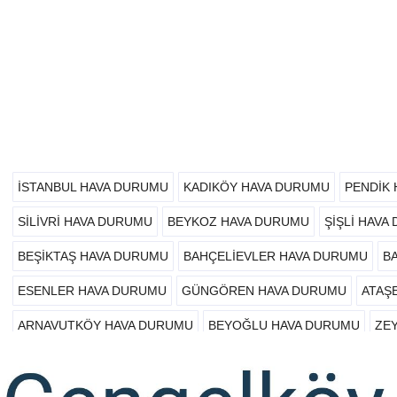
İSTANBUL HAVA DURUMU
KADIKÖY HAVA DURUMU
PENDIK
SILIVRI HAVA DURUMU
BEYKOZ HAVA DURUMU
ŞIŞLI HAVA
BEŞIKTAŞ HAVA DURUMU
BAHÇELIEVLER HAVA DURUMU
B
ESENLER HAVA DURUMU
GÜNGÖREN HAVA DURUMU
ATAŞ
ARNAVUTKÖY HAVA DURUMU
BEYOĞLU HAVA DURUMU
ZE
ADALAR HAVA DURUMU
BEYLIKDÜZÜ HAVA DURUMU
ESEN
ÜNALAN HAVA DURUMU
GAZIOSMANPAŞA HAVA DURUMU
Ü