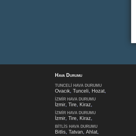
Hava Durumu
TUNCELI HAVA DURUMU
,
,
,
Ovacık
Tunceli
Hozat
İZMIR HAVA DURUMU
,
,
,
İzmir
Tire
Kiraz
İZMIR HAVA DURUMU
,
,
,
İzmir
Tire
Kiraz
BITLIS HAVA DURUMU
,
,
,
Bitlis
Tatvan
Ahlat