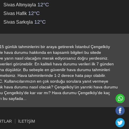
12°C
Sivas Altınyayla
ÇÜBAŞI HAVA DURUMU
12°C
Sivas Hafik
12°C
Sivas Sarkışla
NBEYLI HAVA DURUMU
NIZADE HAVA DURUMU
IBAŞI HAVA DURUMU
BÜLBÜL HAVA DURUMU
5 günlük tahminlerini bir araya getirerek İstanbul Çengelköy
de hava durumu hakkında en kapsamlı bilgileri bu sitede
KARAKÖY HAVA DURUMU
e yarın nasıl olacağını merak ediyorsanız doğru yerdesiniz.
rileri görünebilir. En kaliteli hava durumu verileri ilk 7 günden
KULAKSIZ HAVA DURUMU
aha düşüktür. Bu sebeple en güvenilir hava durumu tahminleri
melisiniz. Hava tahminlerinde 1-2 derece hata payı olabilir.
RPAŞA HAVA DURUMU
°C. Kullanıcılarımızın en çok sorduğu sorulara yanıt vermeye
lük hava durumu nasıl olacak? Çengelköy'ün yarınki hava durumu
SATPAŞA HAVA DURUMU
mu Çengelköy'de kar var mı? Hava durumu Çengelköy'de kaç
 bu sayfada...
RTLAR
İLETIŞIM