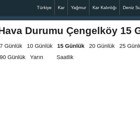
Türkiye
Kar
Yağmur
Kar Kalınlığı
Deniz S
Hava Durumu Çengelköy 15 
7 Günlük
10 Günlük
15 Günlük
20 Günlük
25 Günl
90 Günlük
Yarın
Saatlik