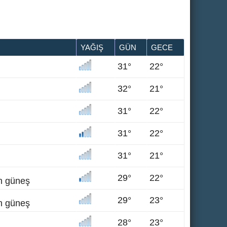
YAĞIŞ
GÜN
GECE
31°
22°
32°
21°
31°
22°
31°
22°
31°
21°
29°
22°
en güneş
29°
23°
en güneş
28°
23°