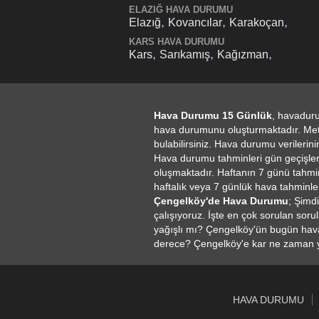
ELAZIĞ HAVA DURUMU
,
,
,
Elazığ
Kovancılar
Karakoçan
KARS HAVA DURUMU
,
,
,
Kars
Sarıkamış
Kağızman
Hava Durumu 15 Günlük
, havaduru
hava durumunu oluşturmaktadır. Mete
bulabilirsiniz. Hava durumu verileri
Hava durumu tahminleri gün geçişlerin
oluşmaktadır. Haftanın 7 günü tahmin
haftalık veya 7 günlük hava tahminler
Çengelköy'de Hava Durumu
; Şimd
çalışıyoruz. İşte en çok sorulan so
yağışlı mı? Çengelköy'ün bugün ha
derece? Çengelköy'e kar ne zaman y
HAVA DURUMU