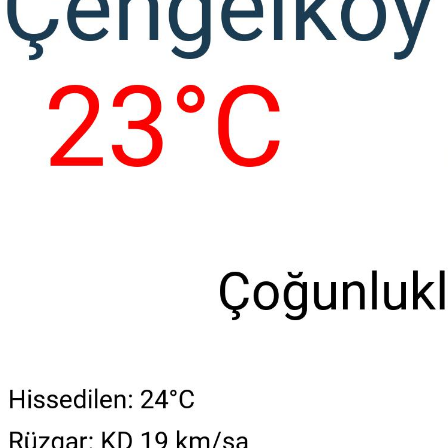
ÇATALCA HAVA DURUMU
SULTANGAZI HAVA DURUMU
KÜÇÜ
AVCILAR HAVA DURUMU
ÇEKMEKÖY HAVA DURUMU
SARIY
KAĞITHANE HAVA DURUMU
MALTEPE HAVA DURUMU
EREN
BÜYÜKÇEKMECE HAVA DURUMU
BAKIRKÖY HAVA DURUMU
ÜSKÜDAR HAVA DURUMU
DURUSU HAVA DURUMU
BAYRAM
YENIBOSNA HAVA DURUMU
SELIMPAŞA HAVA DURUMU
ESE
KARACAKÖY HAVA DURUMU
ÖMERLI HAVA DURUMU
FATIH
YEŞILKÖY HAVA DURUMU
YAVUZ SINAN HAVA DURUMU
PIR
SULTANAHMET HAVA DURUMU
SEYIT ÖMER HAVA DURUMU
EVLIYA ÇELEBI HAVA DURUMU
YEŞILYURT HAVA DURUMU
F
TAKSIM HAVA DURUMU
YASSIÖREN HAVA DURUMU
KARTAL