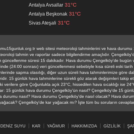
31°C
Antalya Avsallar
TAHTAKALE HAVA DURUMU
SINANAĞA HAVA DURUMU
KÜRK
31°C
Antalya Beşkonak
31°C
Sivas Ateşali
ŞAHKULU HAVA DURUMU
ŞEHSUVAR HAVA DURUMU
SULTA
ÇENGELKÖY HAVA DURUMU
ÇAMLICA HAVA DURUMU
ALTU
OKMEYDANI HAVA DURUMU
ATIŞALANI HAVA DURUMU
AŞÇ
mu15gunluk.org.tr web sitesi meteoroloji tahminlerini ve hava durumu 1
oroloji tahmin ve raporlar sadece bilgilendirme amaçlıdır. Çengelköy'
BALAT KARABAŞ HAVA DURUMU
CIHANNÜMA HAVA DURUMU
nin güncellenme süresi 15 dakikadır. Hava durumu Çengelköy'de bugün v
de (24:00 sonrası) veri güncellenmesi sebebiyle kısa süreli eski tarih ve
CAMII KEBIR HAVA DURUMU
BEREKETZADE HAVA DURUMU
lerinde sapma olasılığı, diğer uzun süreli hava tahminlerimize göre d
idir. 15 günlük hava tahminlerine sürekli göz atarak değişimleri takip et
İNÖNÜ HAVA DURUMU
KOCATEPE HAVA DURUMU
İSKENDE
iki verilere göre Çoğunlukla açık 23°C, hissedilen hava sıcaklığı ise 24
rular: 15 günlük hava durumu Çengelköy'ün nasıl? Çengelköy'de 15 gün
İÇERENKÖY HAVA DURUMU
ALTAYÇEŞME HAVA DURUMU
E
va durumu nasıl? Hava durumu Çengelköy'de nasıl olacak? Hava duru
ağacak? Çengelköy'de kar yağacak mı? İşte tüm bu soruların cevapları
DENIZ SUYU
KAR
YAĞMUR
HAKKIMIZDA
GIZLILIK
ŞA