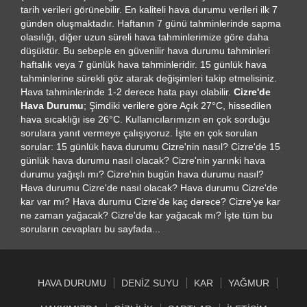
tarih verileri görünebilir. En kaliteli hava durumu verileri ilk 7
günden oluşmaktadır. Haftanın 7 günü tahminlerinde sapma
olasılığı, diğer uzun süreli hava tahminlerimize göre daha
düşüktür. Bu sebeple en güvenilir hava durumu tahminleri
haftalık veya 7 günlük hava tahminleridir. 15 günlük hava
tahminlerine sürekli göz atarak değişimleri takip etmelisiniz.
Hava tahminlerinde 1-2 derece hata payı olabilir.
Cizre'de
Hava Durumu
; Şimdiki verilere göre Açık 27°C, hissedilen
hava sıcaklığı ise 26°C. Kullanıcılarımızın en çok sorduğu
sorulara yanıt vermeye çalışıyoruz. İşte en çok sorulan
sorular: 15 günlük hava durumu Cizre'nin nasıl? Cizre'de 15
günlük hava durumu nasıl olacak? Cizre'nin yarınki hava
durumu yağışlı mı? Cizre'nin bugün hava durumu nasıl?
Hava durumu Cizre'de nasıl olacak? Hava durumu Cizre'de
kar var mı? Hava durumu Cizre'de kaç derece? Cizre'ye kar
ne zaman yağacak? Cizre'de kar yağacak mı? İşte tüm bu
soruların cevapları bu sayfada...
HAVA DURUMU
DENIZ SUYU
KAR
YAĞMUR