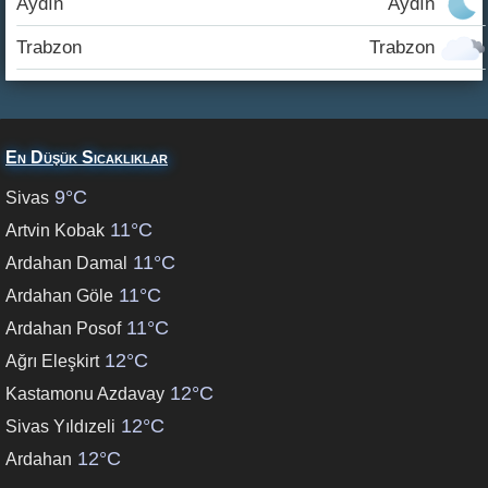
Aydın
Aydın
Trabzon
Trabzon
En Düşük Sıcaklıklar
9°C
Sivas
11°C
Artvin Kobak
11°C
Ardahan Damal
11°C
Ardahan Göle
11°C
Ardahan Posof
12°C
Ağrı Eleşkirt
12°C
Kastamonu Azdavay
12°C
Sivas Yıldızeli
12°C
Ardahan