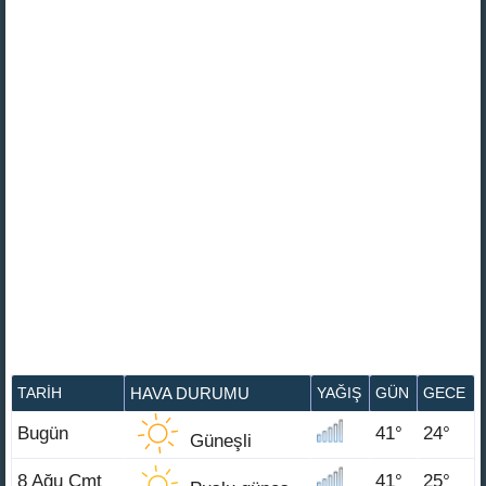
TARIH
HAVA DURUMU
YAĞIŞ
GÜN
GECE
Bugün
41°
24°
Güneşli
8 Ağu Cmt
41°
25°