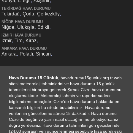
,
,
,
Konya
Ereğli
Akşehir
TEKIRDAĞ HAVA DURUMU
,
,
,
Tekirdağ
Çorlu
Çerkezköy
NIĞDE HAVA DURUMU
,
,
,
Niğde
Ulukışla
Edikli
İZMIR HAVA DURUMU
,
,
,
İzmir
Tire
Kiraz
ANKARA HAVA DURUMU
,
,
,
Ankara
Polatlı
Sincan
Hava Durumu 15 Günlük
, havadurumu15gunluk.org.tr web
sitesi meteoroloji tahminlerini ve hava durumu 15 günlük
tahminlerini bir araya getirerek Şırnak Cizre hava durumunu
oluşturmaktadır. Meteoroloji tahmin ve raporlar sadece
bilgilendirme amaçlıdır. Cizre'de hava durumu hakkında en
kapsamlı bilgileri bu sitede bulabilirsiniz. Hava durumu
verilerinin güncellenme süresi 15 dakikadır. Hava durumu
Cizre'de bugün ve yarın nasıl olacağını merak ediyorsanız
doğru yerdesiniz. Hava durumu tahminleri gün geçişlerinde
(24:00 sonrası) veri güncellenmesi sebebiyle kısa süreli eski