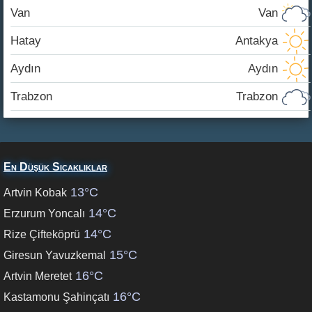
Van
Van
Hatay
Antakya
Aydın
Aydın
Trabzon
Trabzon
En Düşük Sıcaklıklar
13°C
Artvin Kobak
14°C
Erzurum Yoncalı
14°C
Rize Çifteköprü
15°C
Giresun Yavuzkemal
16°C
Artvin Meretet
16°C
Kastamonu Şahinçatı