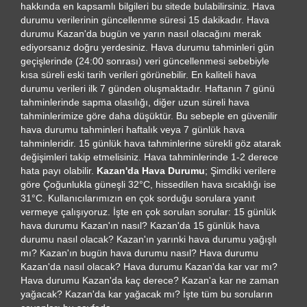
hakkında en kapsamlı bilgileri bu sitede bulabilirsiniz. Hava
durumu verilerinin güncellenme süresi 15 dakikadır. Hava
durumu Kazan'da bugün ve yarın nasıl olacağını merak
ediyorsanız doğru yerdesiniz. Hava durumu tahminleri gün
geçişlerinde (24:00 sonrası) veri güncellenmesi sebebiyle
kısa süreli eski tarih verileri görünebilir. En kaliteli hava
durumu verileri ilk 7 günden oluşmaktadır. Haftanın 7 günü
tahminlerinde sapma olasılığı, diğer uzun süreli hava
tahminlerimize göre daha düşüktür. Bu sebeple en güvenilir
hava durumu tahminleri haftalık veya 7 günlük hava
tahminleridir. 15 günlük hava tahminlerine sürekli göz atarak
değişimleri takip etmelisiniz. Hava tahminlerinde 1-2 derece
hata payı olabilir.
Kazan'da Hava Durumu
; Şimdiki verilere
göre Çoğunlukla güneşli 32°C, hissedilen hava sıcaklığı ise
31°C. Kullanıcılarımızın en çok sorduğu sorulara yanıt
vermeye çalışıyoruz. İşte en çok sorulan sorular: 15 günlük
hava durumu Kazan'ın nasıl? Kazan'da 15 günlük hava
durumu nasıl olacak? Kazan'ın yarınki hava durumu yağışlı
mı? Kazan'ın bugün hava durumu nasıl? Hava durumu
Kazan'da nasıl olacak? Hava durumu Kazan'da kar var mı?
Hava durumu Kazan'da kaç derece? Kazan'a kar ne zaman
yağacak? Kazan'da kar yağacak mı? İşte tüm bu soruların