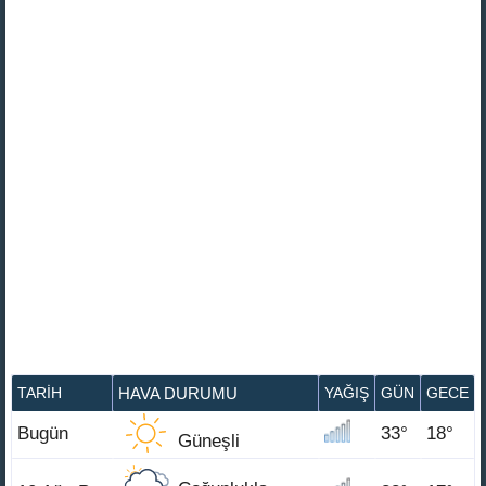
TARIH
HAVA DURUMU
YAĞIŞ
GÜN
GECE
Bugün
33°
18°
Güneşli