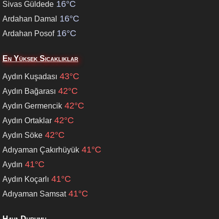
16°C
Sivas Güldede
16°C
Ardahan Damal
16°C
Ardahan Posof
En Yüksek Sıcaklıklar
43°C
Aydın Kuşadası
42°C
Aydın Bağarası
42°C
Aydın Germencik
42°C
Aydın Ortaklar
42°C
Aydın Söke
41°C
Adıyaman Çakırhüyük
41°C
Aydın
41°C
Aydın Koçarlı
41°C
Adıyaman Samsat
Hava Durumu