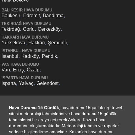
BALIKESIR HAVA DURUMU
,
,
,
Balıkesir
Edremit
Bandırma
TEKIRDAĞ HAVA DURUMU
,
,
,
Tekirdağ
Çorlu
Çerkezköy
HAKKARI HAVA DURUMU
,
,
,
Yüksekova
Hakkari
Şemdinli
İSTANBUL HAVA DURUMU
,
,
,
İstanbul
Kadıköy
Pendik
VAN HAVA DURUMU
,
,
,
Van
Erciş
Özalp
ISPARTA HAVA DURUMU
,
,
,
Isparta
Yalvaç
Gelendost
Hava Durumu 15 Günlük
, havadurumu15gunluk.org.tr web
sitesi meteoroloji tahminlerini ve hava durumu 15 günlük
tahminlerini bir araya getirerek Ankara Kazan hava
durumunu oluşturmaktadır. Meteoroloji tahmin ve raporlar
sadece bilgilendirme amaçlıdır. Kazan'da hava durumu