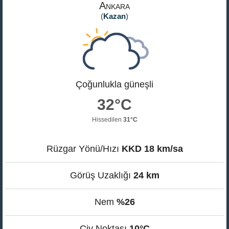
Ankara
FERUZ KÖYÜ HAVA DURUMU
DELIÖREN HAVA DURUMU
(
Kazan
)
GÜVEM HAVA DURUMU
KÖY ENSTITÜSÜ HAVA DURUMU
SARIYAHŞI HAVA DURUMU
KABACA HAVA DURUMU
ALANCIK HAVA DURUMU
KEÇIÖREN HAVA DURUMU
Çoğunlukla güneşli
YENIMAHALLE HAVA DURUMU
32°C
Hissedilen
31°C
Rüzgar Yönü/Hızı
KKD 18 km/sa
Görüş Uzaklığı
24 km
Nem
%26
Çiy Noktası
10°C